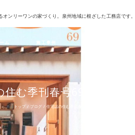
るオンリーワンの家づくり。泉州地域に根ざした工務店です
ーム
施工事例
FAQ
会社
の住む季刊春号69に掲載さ
トップ
ブログ
住宅誌の住む季刊春号69に掲載されました