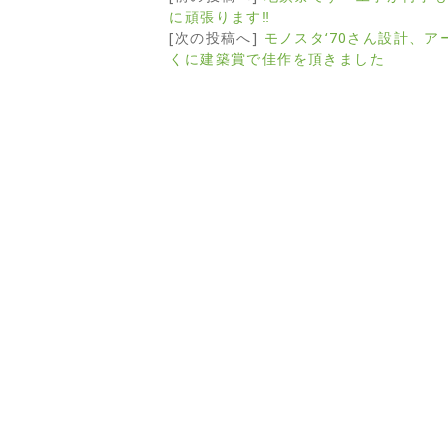
に頑張ります‼
[次の投稿へ]
モノスタ‘70さん設計、ア
くに建築賞で佳作を頂きました