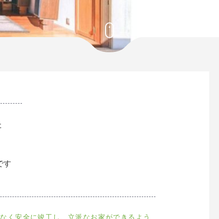
た
です
もなく安全に竣工し、立派なお家ができるよう