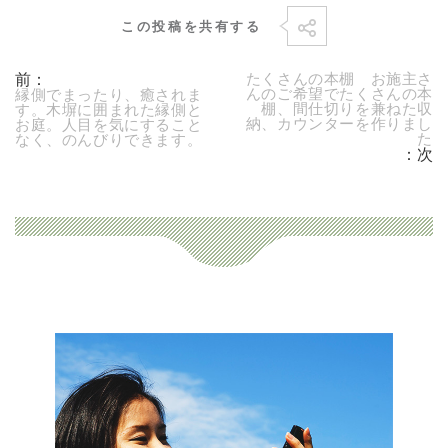
この投稿を共有する
前：
たくさんの本棚 お施主さ
んのご希望でたくさんの本
縁側でまったり、癒されま
棚、間仕切りを兼ねた収
す。木塀に囲まれた縁側と
納、カウンターを作りまし
お庭。人目を気にすること
た
なく、のんびりできます。
：次